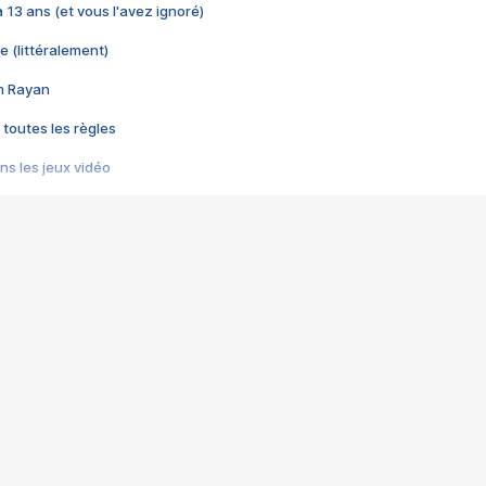
 a 13 ans (et vous l'avez ignoré)
e (littéralement)
im Rayan
 toutes les règles
s les jeux vidéo
us choquant de Rockstar ? - Le scandale BULLY
e plus moche de Steam
du RÊVE tourne au CAUCHEMAR
pendant 8 heures
it… à tort
umiliés par un jeu vidéo
ire - Final Fantasy 8
ti un empire - Age of Empires