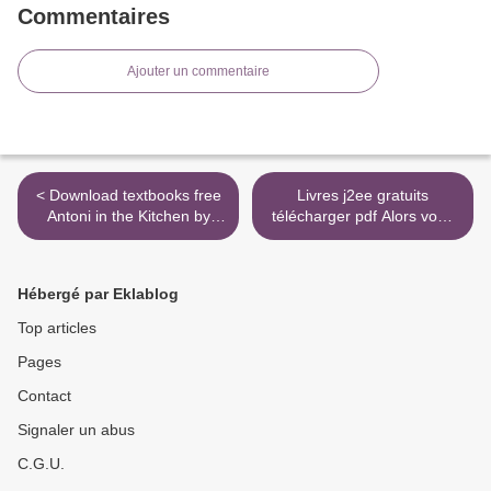
Commentaires
Ajouter un commentaire
< Download textbooks free
Livres j2ee gratuits
Antoni in the Kitchen by
télécharger pdf Alors vous
Antoni Porowski, Mindy Fox
ne serez plus jamais triste -
9780358206170 (English
Conte à rebours par
literature)
Baptiste Beaulieu in French
Hébergé par Eklablog
CHM FB2 >
Top articles
Pages
Contact
Signaler un abus
C.G.U.