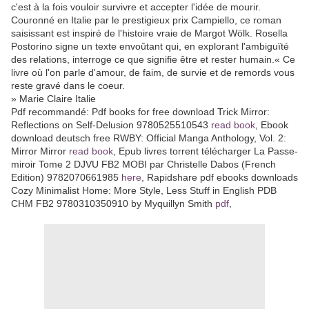
c'est à la fois vouloir survivre et accepter l'idée de mourir.
Couronné en Italie par le prestigieux prix Campiello, ce roman
saisissant est inspiré de l'histoire vraie de Margot Wölk. Rosella
Postorino signe un texte envoûtant qui, en explorant l'ambiguïté
des relations, interroge ce que signifie être et rester humain.« Ce
livre où l'on parle d'amour, de faim, de survie et de remords vous
reste gravé dans le coeur.
» Marie Claire Italie
Pdf recommandé: Pdf books for free download Trick Mirror:
Reflections on Self-Delusion 9780525510543
read book
, Ebook
download deutsch free RWBY: Official Manga Anthology, Vol. 2:
Mirror Mirror
read book
, Epub livres torrent télécharger La Passe-
miroir Tome 2 DJVU FB2 MOBI par Christelle Dabos (French
Edition) 9782070661985
here
, Rapidshare pdf ebooks downloads
Cozy Minimalist Home: More Style, Less Stuff in English PDB
CHM FB2 9780310350910 by Myquillyn Smith
pdf
,