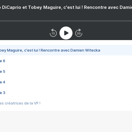
 DiCaprio et Tobey Maguire, c'est lui ! Rencontre avec Dam
bey Maguire, c'est lui ! Rencontre avec Damien Witecka
e 6
e 5
e 4
e 3
s créatrices de la VF !
e 2
e 1