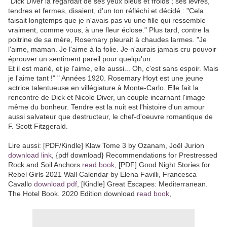
"Dick Diver la regardait de ses yeux bleus et froids ; ses lèvres,
tendres et fermes, disaient, d'un ton réfléchi et décidé : "Cela
faisait longtemps que je n'avais pas vu une fille qui ressemble
vraiment, comme vous, à une fleur éclose." Plus tard, contre la
poitrine de sa mère, Rosemary pleurait à chaudes larmes. "Je
l'aime, maman. Je l'aime à la folie. Je n'aurais jamais cru pouvoir
éprouver un sentiment pareil pour quelqu'un.
Et il est marié, et je l'aime, elle aussi... Oh, c'est sans espoir. Mais
je l'aime tant !" " Années 1920. Rosemary Hoyt est une jeune
actrice talentueuse en villégiature à Monte-Carlo. Elle fait la
rencontre de Dick et Nicole Diver, un couple incarnant l'image
même du bonheur. Tendre est la nuit est l'histoire d'un amour
aussi salvateur que destructeur, le chef-d'oeuvre romantique de
F. Scott Fitzgerald.
Lire aussi: [PDF/Kindle] Klaw Tome 3 by Ozanam, Joël Jurion
download link
, {pdf download} Recommendations for Prestressed
Rock and Soil Anchors
read book
, [PDF] Good Night Stories for
Rebel Girls 2021 Wall Calendar by Elena Favilli, Francesca
Cavallo
download pdf
, [Kindle] Great Escapes: Mediterranean.
The Hotel Book. 2020 Edition download
read book
,