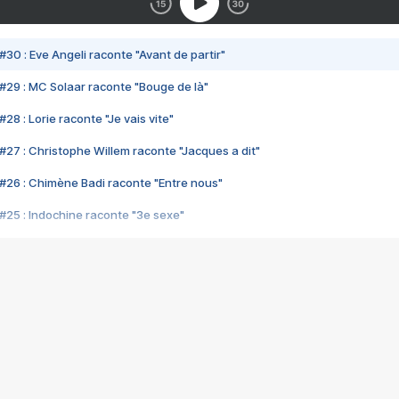
#30 : Eve Angeli raconte "Avant de partir"
#29 : MC Solaar raconte "Bouge de là"
28 : Lorie raconte "Je vais vite"
#27 : Christophe Willem raconte "Jacques a dit"
#26 : Chimène Badi raconte "Entre nous"
#25 : Indochine raconte "3e sexe"
#24 : Zaho raconte "C'est chelou"
#23 : Patrick Bruel raconte "Au café des délices"
#22 : Kyo raconte "Le chemin"
#21 : Nolwenn Leroy raconte "Cassé"
#20 : Patrick Hernandez raconte "Born to be alive"