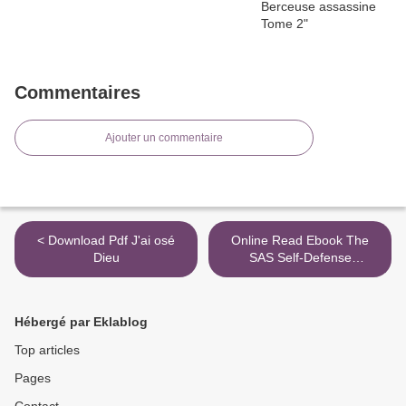
Commentaires
Ajouter un commentaire
< Download Pdf J'ai osé
Online Read Ebook The
Dieu
SAS Self-Defense
Handbook: A Complete
Guide to Unarmed Combat
Techniques >
Hébergé par Eklablog
Top articles
Pages
Contact