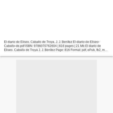
El diario de Eliseo. Caballo de Troya. J. J. Benítez El-diario-de-Eliseo-
Caballo-de.pdf ISBN: 9786070762604 | 816 pages | 21 Mb El diario de
Eliseo. Caballo de Troya J. J. Benítez Page: 816 Format: pdf, ePub, fb2, mobi
ISBN: 9786070762604 Publisher: Planeta...