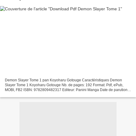
Demon Slayer Tome 1 pan Koyoharu Gotouge Caractéristiques Demon
Slayer Tome 1 Koyoharu Gotouge Nb. de pages: 192 Format: Pdf, ePub,
MOBI, FB2 ISBN: 9782809482317 Editeur: Panini Manga Date de parution:
2019 Télécharger eBook gratuit Livres informatiques...