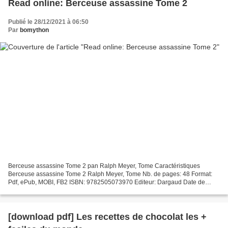
Read online: Berceuse assassine Tome 2
Publié le 28/12/2021 à 06:50
Par
bomython
Berceuse assassine Tome 2 pan Ralph Meyer, Tome Caractéristiques
Berceuse assassine Tome 2 Ralph Meyer, Tome Nb. de pages: 48 Format:
Pdf, ePub, MOBI, FB2 ISBN: 9782505073970 Editeur: Dargaud Date de
parution: 2018 Télécharger eBook gratuit Epub ebooks...
[download pdf] Les recettes de chocolat les +