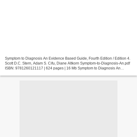
Symptom to Diagnosis An Evidence Based Guide, Fourth Edition / Edition 4.
Scott D.C. Stern, Adam S. Cifu, Diane Altkorn Symptom-to-Diagnosis-An.pdf
ISBN: 9781260121117 | 624 pages | 16 Mb Symptom to Diagnosis An
Evidence Based Guide, Fourth Edition /...