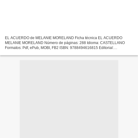
EL ACUERDO de MELANIE MORELAND Ficha técnica EL ACUERDO
MELANIE MORELAND Número de páginas: 288 Idioma: CASTELLANO
Formatos: Pdf, ePub, MOBI, FB2 ISBN: 9788494616815 Editorial:
TERCIOPELO Año de edición: 2018 Descargar eBook gratis Descargar
google books...