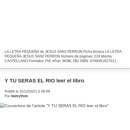
LA LETRA PEQUEÑA de JESUS SANZ PERRON Ficha técnica LA LETRA
PEQUEÑA JESUS SANZ PERRON Número de páginas: 224 Idioma:
CASTELLANO Formatos: Pdf, ePub, MOBI, FB2 ISBN: 9788461627011
Editorial: AUTOR-EDITOR Año de edición: 2013 Descargar eBook gratis
Descargar...
Y TU SERAS EL RIO leer el libro
Publié le 11/12/2021 à 08:08
Par
bomython