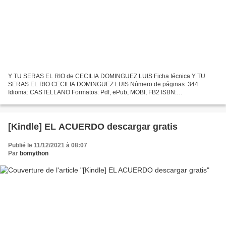
Y TU SERAS EL RIO de CECILIA DOMINGUEZ LUIS Ficha técnica Y TU
SERAS EL RIO CECILIA DOMINGUEZ LUIS Número de páginas: 344
Idioma: CASTELLANO Formatos: Pdf, ePub, MOBI, FB2 ISBN:
9788494877902 Editorial: DIEGO PUN EDICIONES Año de edición: 2019
Descargar...
[Kindle] EL ACUERDO descargar gratis
Publié le 11/12/2021 à 08:07
Par
bomython