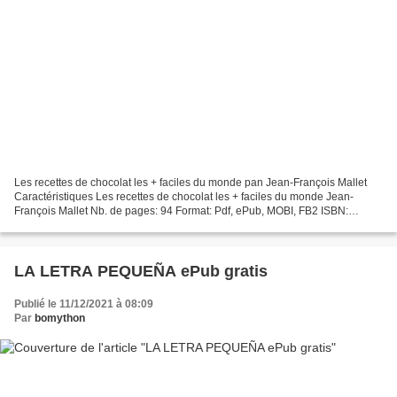
Les recettes de chocolat les + faciles du monde pan Jean-François Mallet
Caractéristiques Les recettes de chocolat les + faciles du monde Jean-
François Mallet Nb. de pages: 94 Format: Pdf, ePub, MOBI, FB2 ISBN:
9782019451745 Editeur: Hachette Pratique...
LA LETRA PEQUEÑA ePub gratis
Publié le 11/12/2021 à 08:09
Par
bomython