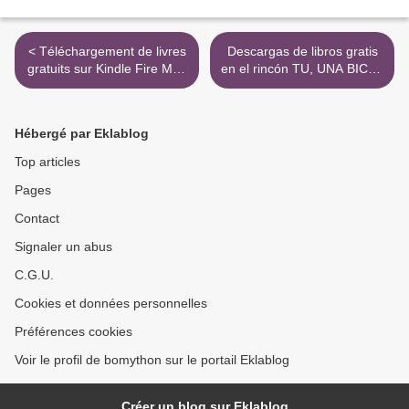
< Téléchargement de livres
Descargas de libros gratis
gratuits sur Kindle Fire Mon
en el rincón TU, UNA BICI Y
p'tit cahier zéro charge
LA CARRETERA RTF PDB
mentale par Julie Martory
MOBI 9788417575403 de
ELEANOR DAVIS (Spanish
Hébergé par Eklablog
Edition) >
Top articles
Pages
Contact
Signaler un abus
C.G.U.
Cookies et données personnelles
Préférences cookies
Voir le profil de bomython sur le portail Eklablog
Créer un blog sur Eklablog