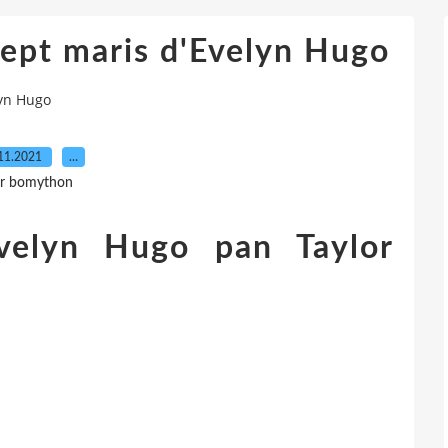
sept maris d'Evelyn Hugo
lyn Hugo
11.2021
…
r bomython
Evelyn Hugo pan Taylor