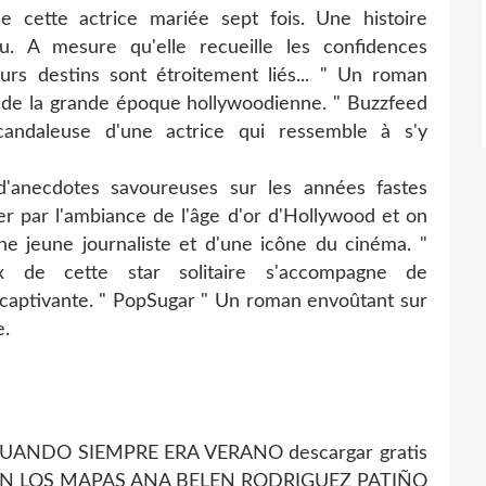
de cette actrice mariée sept fois. Une histoire
u. A mesure qu'elle recueille les confidences
urs destins sont étroitement liés... " Un roman
 de la grande époque hollywoodienne. " Buzzfeed
candaleuse d'une actrice qui ressemble à s'y
d'anecdotes savoureuses sur les années fastes
er par l'ambiance de l'âge d'or d'Hollywood et on
 jeune journaliste et d'une icône du cinéma. "
eux de cette star solitaire s'accompagne de
captivante. " PopSugar " Un roman envoûtant sur
e.
e] CUANDO SIEMPRE ERA VERANO descargar gratis
AN LOS MAPAS ANA BELEN RODRIGUEZ PATIÑO