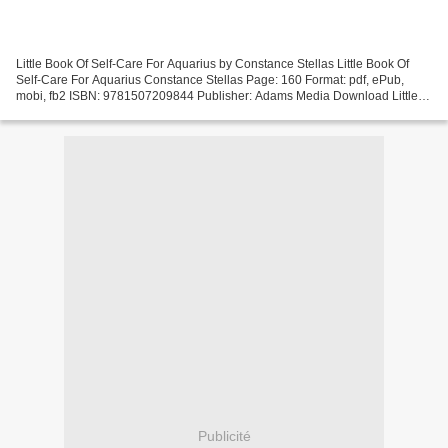
Little Book Of Self-Care For Aquarius by Constance Stellas Little Book Of
Self-Care For Aquarius Constance Stellas Page: 160 Format: pdf, ePub,
mobi, fb2 ISBN: 9781507209844 Publisher: Adams Media Download Little
Book Of Self-Care For Aquarius Italian...
Publicité