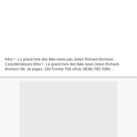
Infox ! - Le grand livre des fake news pan Julien Richard-thomson
Caractéristiques Infox ! - Le grand livre des fake news Julien Richard-
thomson Nb. de pages: 160 Format: Pdf, ePub, MOBI, FB2 ISBN:
9782755643886 Editeur: Hugo / Desinge Date de parution:...