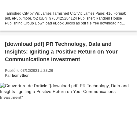
Tarnished City by Vic James Tarnished City Vic James Page: 416 Format:
pdf, ePub, mobi, fb2 ISBN: 9780425284124 Publisher: Random House
Publishing Group Download eBook Books as pdf file free downloading
Tarnished City RTF PDF 9780425284124 (English literature)...
[download pdf] PR Technology, Data and
Insights: Igniting a Positive Return on Your
Communications Investment
Publié le 03/12/2021 à 23:26
Par
bomython