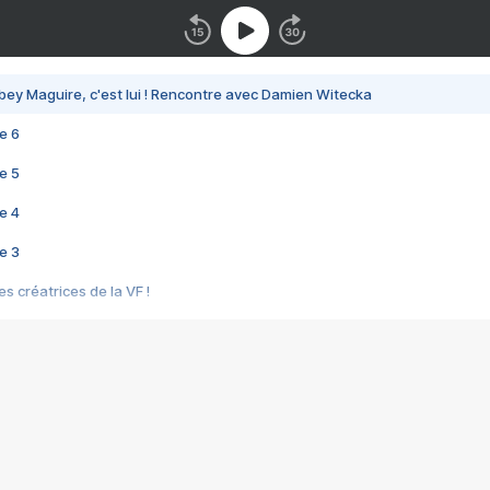
bey Maguire, c'est lui ! Rencontre avec Damien Witecka
e 6
e 5
e 4
e 3
s créatrices de la VF !
e 2
e 1
e Mektoub My Love arrive enfin ! Rencontre avec Shaïn Boumedine et Sal
i : après Toni en famille
elle réalise le bouleversant Dites lui que je l'aime