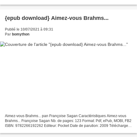
ISBN: 9781501171703 Publisher: Simon &...
{epub download} Aimez-vous Brahms...
Publié le 10/07/2021 à 09:31
Par
bomython
Aimez-vous Brahms... pan Françoise Sagan Caractéristiques Aimez-vous
Brahms... Françoise Sagan Nb. de pages: 123 Format: Pdf, ePub, MOBI, FB2
ISBN: 9782266192262 Editeur: Pocket Date de parution: 2009 Télécharger
eBook gratuit Livres gratuits sur les...