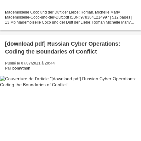
Mademoiselle Coco und der Duft der Liebe: Roman. Michelle Marly
Mademoiselle-Coco-und-der-Duft.pdf ISBN: 9783841214997 | 512 pages |
13 Mb Mademoiselle Coco und der Duft der Liebe: Roman Michelle Marly
Page: 512 Format: pdf, ePub, fb2, mobi ISBN: 9783841214997...
[download pdf] Russian Cyber Operations:
Coding the Boundaries of Conflict
Publié le 07/07/2021 à 20:44
Par
bomython