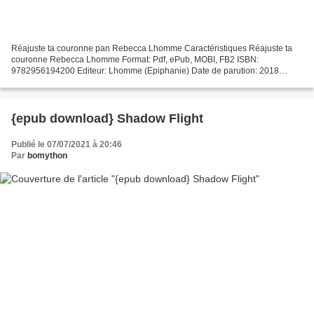
Réajuste ta couronne pan Rebecca Lhomme Caractéristiques Réajuste ta
couronne Rebecca Lhomme Format: Pdf, ePub, MOBI, FB2 ISBN:
9782956194200 Editeur: Lhomme (Epiphanie) Date de parution: 2018
Télécharger eBook gratuit Amazon kindle books télécharger...
{epub download} Shadow Flight
Publié le 07/07/2021 à 20:46
Par
bomython