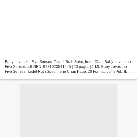
Baby Loves the Five Senses: Taste!. Ruth Spiro, Irene Chan Baby-Loves-the-
Five-Senses.pdf ISBN: 9781623541545 | 20 pages | 1 Mb Baby Loves the
Five Senses: Taste! Ruth Spiro, Irene Chan Page: 20 Format: pdf, ePub, fb2,
mobi ISBN: 9781623541545 Publisher:...