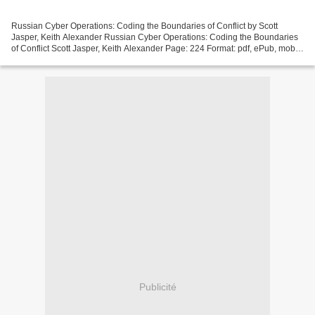
Russian Cyber Operations: Coding the Boundaries of Conflict by Scott
Jasper, Keith Alexander Russian Cyber Operations: Coding the Boundaries
of Conflict Scott Jasper, Keith Alexander Page: 224 Format: pdf, ePub, mobi,
fb2 ISBN: 9781626167971 Publisher:...
Publicité