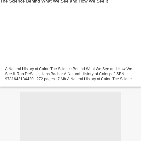
A Natural History of Color: The Science Behind What We See and How We
See it. Rob DeSalle, Hans Bachor A-Natural-History-of-Color.pdf ISBN:
9781643134420 | 272 pages | 7 Mb A Natural History of Color: The Science
Behind What We See and How We See it Rob...